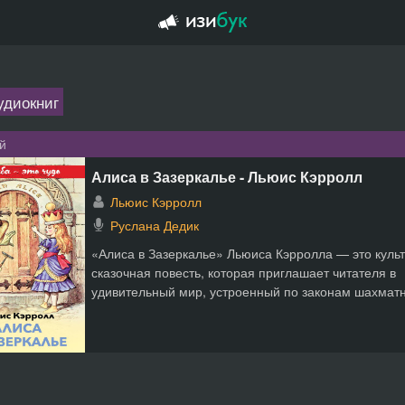
удиокниг
й
Алиса в Зазеркалье - Льюис Кэрролл
Льюис Кэрролл
Руслана Дедик
«Алиса в Зазеркалье» Льюиса Кэрролла — это куль
сказочная повесть, которая приглашает читателя в
удивительный мир, устроенный по законам шахматн