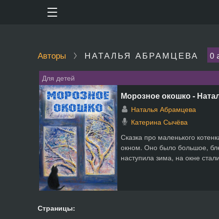
Авторы
НАТАЛЬЯ АБРАМЦЕВА
0 
Для детей
Морозное окошко - Ната
Наталья Абрамцева
Катерина Сычёва
Сказка про маленького котенк
окном. Оно было большое, бл
наступила зима, на окне стали
Страницы: