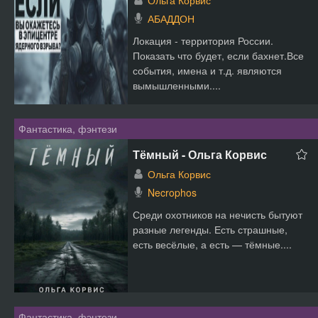
Ольга Корвис
АБАДДОН
Локация - территория России.
Показать что будет, если бахнет.Все
события, имена и т.д. являются
вымышленными....
Фантастика, фэнтези
Тёмный - Ольга Корвис
Ольга Корвис
Necrophos
Среди охотников на нечисть бытуют
разные легенды. Есть страшные,
есть весёлые, а есть — тёмные....
Фантастика, фэнтези