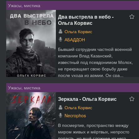
Ужасы, мистика
Два выстрела в небо -
Ольга Корвис
Ольга Корвис
АБАДДОН
Бывший сотрудник частной военной
компании Влад Казанский,
известный под псевдонимом Молох,
не прекращает свою борьбу даже
после ухода из армии. Он сра...
Ужасы, мистика
Зеркала - Ольга Корвис
Ольга Корвис
Necrophos
В посмертие, пространство между
миром живых и мёртвых, непросто
попасть, но ещё сложнее из него