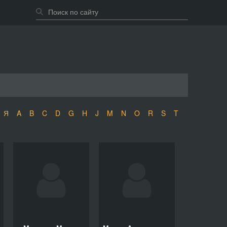
Я
A
B
C
D
G
H
J
M
N
O
R
S
T