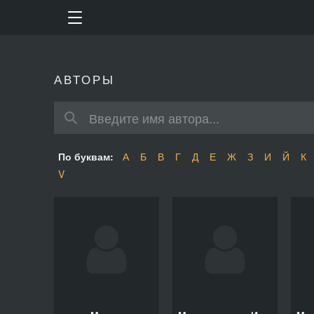
АВТОРЫ
По буквам:
А
Б
В
Г
Д
Е
Ж
З
И
Й
К
V