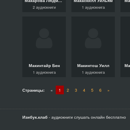
Макарова Людмила
Макаскилл Уильям
Ма
2 аудиокниги
1 аудиокнига
Макинтайр Бен
Макинтош Уилл
Ма
1 аудиокнига
1 аудиокнига
Страницы:
«
1
2
3
4
5
6
»
Изибук.клаб
- аудиокниги слушать онлайн бесплатно