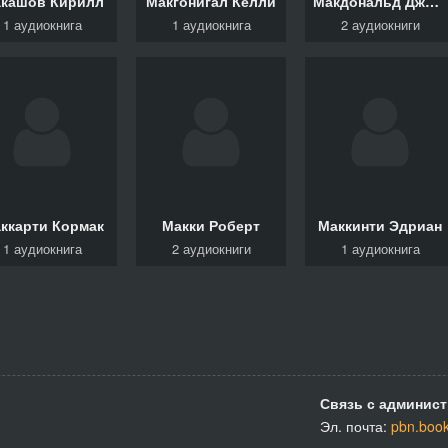
кашов Кирилл
Макгонигал Келли
Макдональд Джордж
1 аудиокнига
1 аудиокнига
2 аудиокниги
ккарти Кормак
Макки Роберт
Маккинти Эдриан
1 аудиокнига
2 аудиокниги
1 аудиокнига
Связь с админист
Эл. почта:
pbn.boo