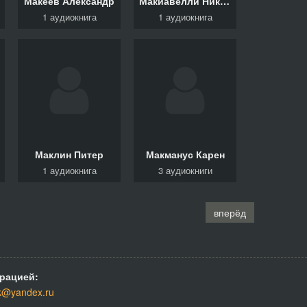
Макеев Александр
Макиавелли Никколо
1 аудиокнига
1 аудиокнига
Маклин Питер
Макманус Карен
1 аудиокнига
3 аудиокниги
вперёд
рацией:
k@yandex.ru