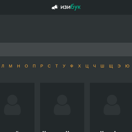
Л
М
Н
О
П
Р
С
Т
У
Ф
Х
Ц
Ч
Ш
Щ
Э
Ю