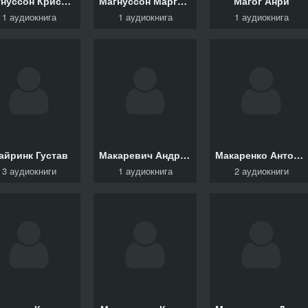
Магнуссон Кристоф
Магнуссон Маргарета
Магог Анри
1 аудиокнига
1 аудиокнига
1 аудиокнига
айринк Густав
Макаревич Андрей
Макаренко Антон С.
3 аудиокниги
1 аудиокнига
2 аудиокниги