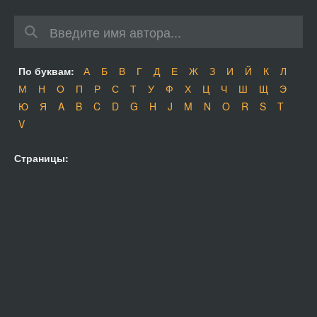
По буквам:
А
Б
В
Г
Д
Е
Ж
З
И
Й
К
Л
М
Н
О
П
Р
С
Т
У
Ф
Х
Ц
Ч
Ш
Щ
Э
Ю
Я
A
B
C
D
G
H
J
M
N
O
R
S
T
V
Страницы: