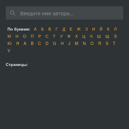
По буквам:
А
Б
В
Г
Д
Е
Ж
З
И
Й
К
Л
М
Н
О
П
Р
С
Т
У
Ф
Х
Ц
Ч
Ш
Щ
Э
Ю
Я
A
B
C
D
G
H
J
M
N
O
R
S
T
V
Страницы: