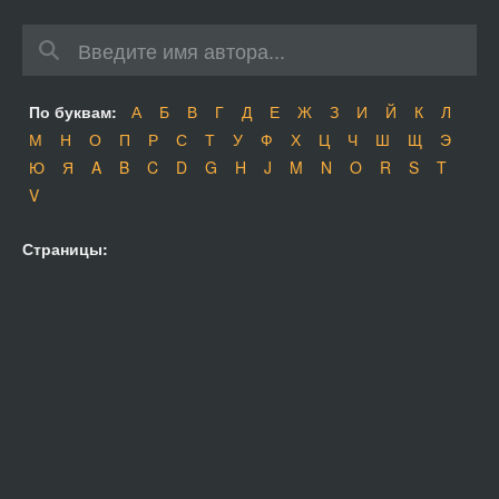
По буквам:
А
Б
В
Г
Д
Е
Ж
З
И
Й
К
Л
М
Н
О
П
Р
С
Т
У
Ф
Х
Ц
Ч
Ш
Щ
Э
Ю
Я
A
B
C
D
G
H
J
M
N
O
R
S
T
V
Страницы: