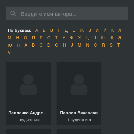
По буквам:
А
Б
В
Г
Д
Е
Ж
З
И
Й
К
Л
М
Н
О
П
Р
С
Т
У
Ф
Х
Ц
Ч
Ш
Щ
Э
Ю
Я
A
B
C
D
G
H
J
M
N
O
R
S
T
V
Павленко Андрей, Павленко Анна
Павлов Вячеслав
1 аудиокнига
1 аудиокнига