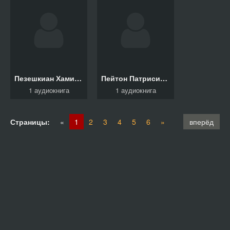
Пезешкиан Хамид, Фойгт Конни
Пейтон Патрисия, Дэйл Клэр
1 аудиокнига
1 аудиокнига
Страницы:
«
1
2
3
4
5
6
»
вперёд