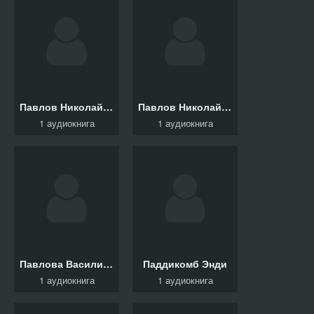
Павлов Николай Ф., Дорошевич Влас, Василевский Иль
Павлов Николай Ф., Лермонтов Михаил, Салтыков-Щедр
1 аудиокнига
1 аудиокнига
Павлова Василиса
Паддикомб Энди
1 аудиокнига
1 аудиокнига