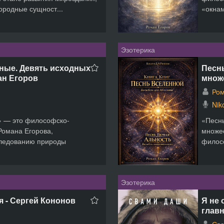
ородные сущност...
«окнам
Эзотерика
ные. Девять исходных
Песн
ан Егоров
множ
Ром
Nik
» — это философско-
«Песнь
Романа Егорова,
множес
следованию природы
филосо
Эзотерика
 - Сергей Кононов
Я не 
глав