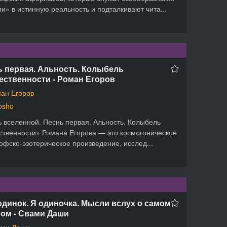
и» в истинную реальность и подталкивают чита...
ь первая. Альность. Колыбель
ественности - Роман Егоров
ан Егоров
osho
 вселенной. Песнь первая. Альность. Колыбель
твенности» Романа Егорова — это космогоническое
фско-эзотерическое произведение, исслед...
одинок. Я одиночка. Мысли вслух о самом
ном - Свами Даши