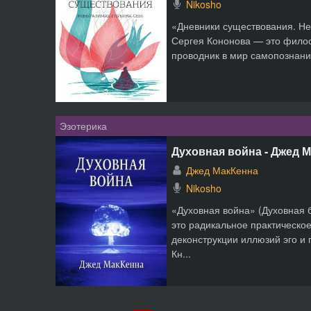
Nikosho
«Дневники существования. Н
Сергея Кононова — это фило
проводник в мир самопознания
Эзотерика
Духовная война - Джед 
Джед МакКенна
Nikosho
«Духовная война» (Духовная
это радикальное практическое
деконструкции иллюзий эго и 
Кн...