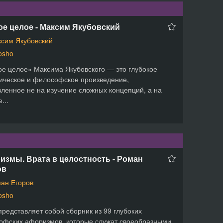
е целое - Максим Якубовский
сим Якубовский
osho
е целое» Максима Якубовского — это глубокое
ическое и философское произведение,
ленное не на изучение сложных концепций, а на
...
змы. Врата в целостность - Роман
ов
ан Егоров
osho
представляет собой сборник из 99 глубоких
офских афоризмов, которые служат своеобразными