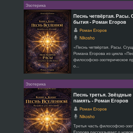
Эзотерика
Песнь четвёртая. Расы.
бытия - Роман Егоров
Роман Егоров
Nikosho
«Песнь четвёртая. Расы. Сг
Романа Егорова из цикла «Пе
философско-эзотерическое п
о...
Эзотерика
Песнь третья. Звёздные 
память - Роман Егоров
Роман Егоров
Nikosho
Третья часть философско-эзо
Егорова рассказывает о ново