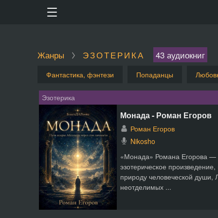
Жанры
ЭЗОТЕРИКА
43 аудиокниг
Фантастика, фэнтези
Попаданцы
Любов
Эзотерика
Монада - Роман Егоров
Роман Егоров
Nikosho
«Монада» Романа Егорова — 
эзотерическое произведение
природу человеческой души, Л
неотделимых ...