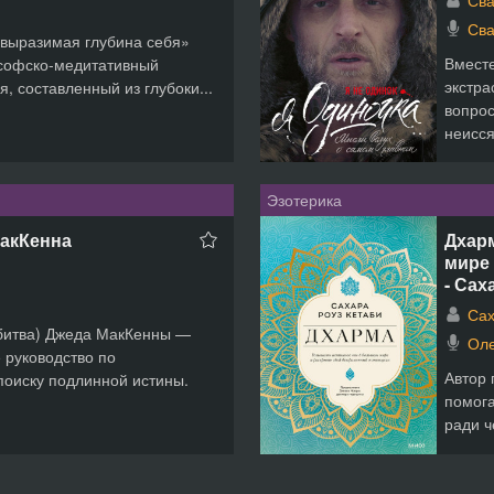
Св
Св
евыразимая глубина себя»
Вмест
софско-медитативный
экстра
, составленный из глубоки...
вопрос
неисся
Эзотерика
МакКенна
Дхар
мире
- Сах
Сах
 битва) Джеда МакКенны —
Оле
 руководство по
Автор 
поиску подлинной истины.
помога
ради ч