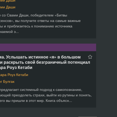
ами Даши
ами Даши
е со Свами Даши, победителем «Битвы
сенсов», вы получите ответы на самые важные
ы и приблизитесь к пониманию источника
каемой э...
ма. Услышать истинное «я» в большом
 и раскрыть свой безграничный потенциал
ара Роуз Кетаби
ара Роуз Кетаби
г Булгак
предлагает системный подход к самопознанию,
ющий преодолеть страхи, выйти из рутины и понять,
его вы пришли в этот мир. Книга объясн...