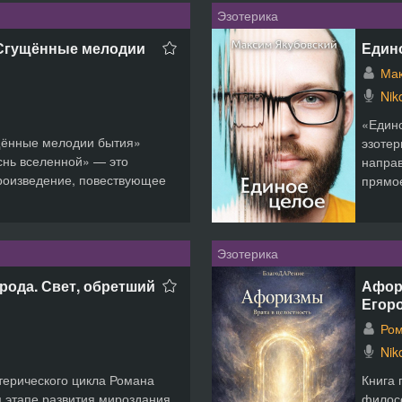
Эзотерика
 Сгущённые мелодии
Едино
Мак
Nik
«Едино
ущённые мелодии бытия»
эзотер
снь вселенной» — это
направ
роизведение, повествующее
прямое
Эзотерика
рода. Свет, обретший
Афори
Егор
Ром
Nik
терического цикла Романа
Книга 
м этапе развития мироздания,
филос