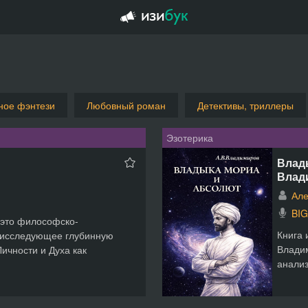
ное фэнтези
Любовный роман
Детективы, триллеры
Эзотерика
Влад
Влад
Але
BI
это философско-
Книга 
, исследующее глубинную
Влади
ичности и Духа как
анализ