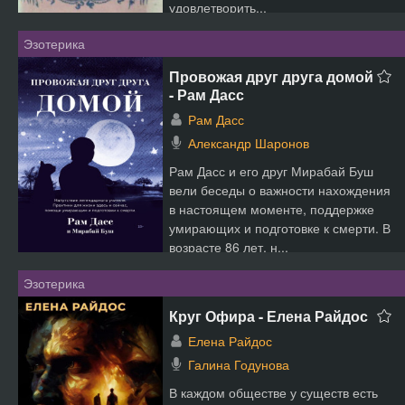
удовлетворить...
Эзотерика
Провожая друг друга домой
- Рам Дасс
Рам Дасс
Александр Шаронов
Рам Дасс и его друг Мирабай Буш
вели беседы о важности нахождения
в настоящем моменте, поддержке
умирающих и подготовке к смерти. В
возрасте 86 лет, н...
Эзотерика
Круг Офира - Елена Райдос
Елена Райдос
Галина Годунова
В каждом обществе у существ есть