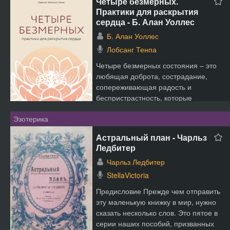
Четыре безмерных.
Практики для раскрытия
сердца - Б. Алан Уоллес
Б. Алан Уоллес
Лобсанг Тенпа
Четыре безмерных состояния – это
любящая доброта, сострадание,
сопереживающая радость и
беспристрастность, которые
являются важными элементами
Эзотерика
буддийс...
Астральный план - Чарльз
Ледбитер
Чарльз Ледбитер
StellaVictoria
Предисловие Прежде чем отправить
эту маленькую книжку в мир, нужно
сказать несколько слов. Это пятое в
серии наших пособий, призванных