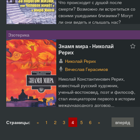
Что происходит с душой после
смерти? Возможно ли встретиться со
своими ушедшими близкими? Могут
ли они видеть и слышать нас?
Почему умершие родственни...
Эзотерика
Знамя мира - Николай
Рерих
Николай Рерих
Вячеслав Герасимов
Николай Константинович Рерих,
известный русский художник,
ученый-востоковед, поэт и философ,
стал инициатором первого в истории
международного договор...
Страницы:
«
1
2
3
4
5
6
»
вперёд