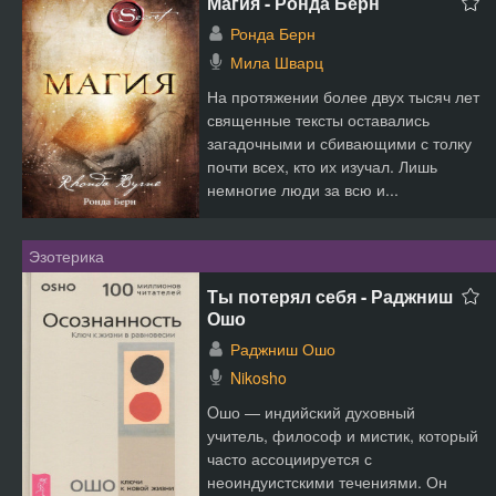
Магия - Ронда Берн
Ронда Берн
Мила Шварц
На протяжении более двух тысяч лет
священные тексты оставались
загадочными и сбивающими с толку
почти всех, кто их изучал. Лишь
немногие люди за всю и...
Эзотерика
Ты потерял себя - Раджниш
Ошо
Раджниш Ошо
Nikosho
Oшо — индийский духовный
учитель, философ и мистик, который
часто ассоциируется с
неоиндуистскими течениями. Он