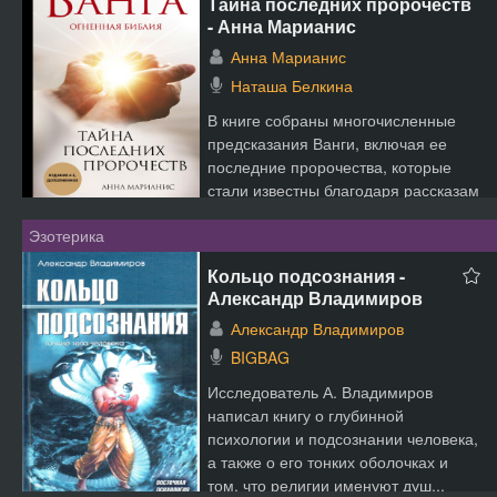
Тайна последних пророчеств
- Анна Марианис
Анна Марианис
Наташа Белкина
В книге собраны многочисленные
предсказания Ванги, включая ее
последние пророчества, которые
стали известны благодаря рассказам
людей, общавшихся с не...
Эзотерика
Кольцо подсознания -
Александр Владимиров
Александр Владимиров
BIGBAG
Исследователь А. Владимиров
написал книгу о глубинной
психологии и подсознании человека,
а также о его тонких оболочках и
том, что религии именуют душ...