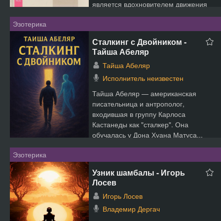
является вдохновителем движения
Раджни...
Эзотерика
Сталкинг с Двойником -
Тайша Абеляр
Тайша Абеляр
Исполнитель неизвестен
Тайша Абеляр — американская
писательница и антрополог,
входившая в группу Карлоса
Кастанеды как "сталкер". Она
обучалась у Дона Хуана Матуса...
Эзотерика
Узник шамбалы - Игорь
Лосев
Игорь Лосев
Владемир Дергач