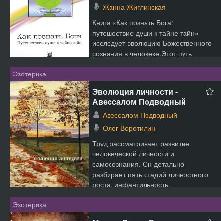
Жанна Жиглинская
Книга «Как познать Бога:
путешествие души к тайне тайн»
исследует эволюцию Божественного
сознания в человеке.Этот путь
состоит из семи стадий, каждая ...
Эзотерика
Эволюция личности -
Авессалом Подводный
Авессалом Подводный
Олег Воротилин
Труд рассматривает развитие
человеческой личности и
самосознания. Он детально
разбирает пять стадий личностного
роста: инфантильность,
подростковый эт...
Эзотерика