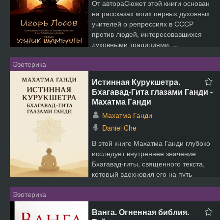
От автораСюжет этой книги основан
на рассказах моих первых духовных
учителей о репрессиях в СССР
против людей, интересовавшихся
духовными традициями. ...
Эзотерика
Истинная Курукшетра.
Бхагавад-Гита глазами Ганди -
Махатма Ганди
Махатма Ганди
Daniel Che
В этой книге Махатма Ганди глубоко
исследует внутреннее значение
Бхагавад-гиты, священного текста,
который вдохновил его на путь
ненасилия, бескорыстн...
Эзотерика
Ванга. Огненная библия.