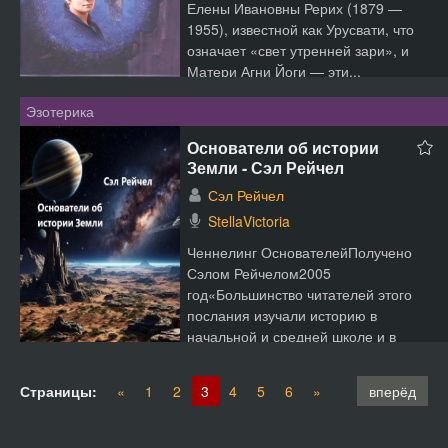
Елены Ивановны Рерих (1879 —
1955), известной как Урусвати, что
означает «свет утренней зари», и
Матери Агни Йоги — эти...
Эзотерика
Основатели об истории
Земли - Сэл Рейчел
Сэл Рейчел
StellaVictoria
Ченнелинг ОснователейПолучено
Сэлом Рейчелом2005
год«Большинство читателей этого
послания изучали историю в
начальной и средней школе и в
колледже. Эт...
Страницы:
«
1
2
3
4
5
6
»
вперёд