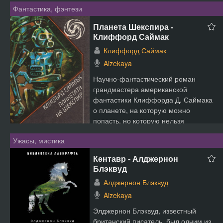
Фантастика, фэнтези
Планета Шекспира -
Клиффорд Саймак
Клиффорд Саймак
Aizekaya
Научно-фантастический роман
грандмастера американской
фантастики Клиффорда Д. Саймака
о планете, на которую можно
попасть, но которую нельзя
покинуть....
Ужасы, мистика
Кентавр - Алджернон
Блэквуд
Алджернон Блэквуд
Aizekaya
Элджернон Блэквуд, известный
британский писатель, был одним из