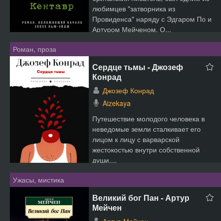
любимцев "затворника из
Провиденса" наряду с Эдгаром По и
Артуром Мейченом. О...
Роман, проза
Сердце тьмы - Джозеф
Конрад
Джозеф Конрад
Aizekaya
Путешествие молодого человека в
неведомые земли сталкивает его
лицом к лицу с варварской
жестокостью внутри собственной
души....
Ужасы, мистика
Великий бог Пан - Артур
Мейчен