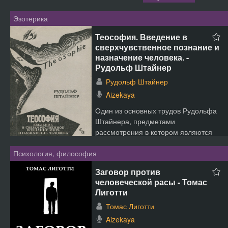
Эзотерика
Теософия. Введение в
сверхчувственное познание и
назначение человека. -
Рудольф Штайнер
Рудольф Штайнер
Aizekaya
Один из основных трудов Рудольфа
Штайнера, предметами
рассмотрения в котором являются
телесное, душевное и духовное
Психология, философия
существо человека;
перевоплощение ...
Заговор против
человеческой расы - Томас
Лиготти
Томас Лиготти
Aizekaya