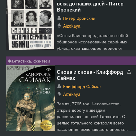
века до наших дней - Питер
Вронский
Питер Вронский
Aizekaya
«Сыны Каина» представляет собой
обширное исследование серийных
убийц, охватывающее период от
древних времен до современности.
Фантастика, фэнтези
Автор книги - историк-кр...
Снова и снова - Клиффорд
Саймак
Клиффорд Саймак
Aizekaya
Земля, 7765 год. Человечество,
открыв дорогу к звездам,
расселилось по всей Галактике. С
целью тотального контроля всего
населения, включающего инопла...