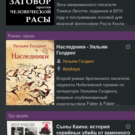
Эссе американского писателя
Томаса Лиготти, изданное в 2010
году и послужившее основой для
мрачной философии Раста Коула -
главного героя сериала &quo...
Роман, проза
Наследники - Уильям
Голдинг
Уильям Голдинг
Aizekaya
Второй роман британского писателя,
лауреата Нобелевской премии по
литературе Уильяма Голдинга,
впервые опубликованный
издательством Faber & Faber ...
Тру-крайм
Сыны Каина: история
серийных убийц от каменного