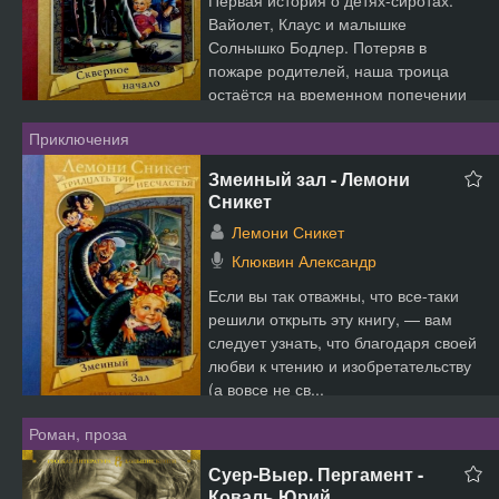
Первая история о детях-сиротах:
Вайолет, Клаус и малышке
Солнышко Бодлер. Потеряв в
пожаре родителей, наша троица
остаётся на временном попечении
добр...
Приключения
Змеиный зал - Лемони
Сникет
Лемони Сникет
Клюквин Александр
Если вы так отважны, что все-таки
решили открыть эту книгу, — вам
следует узнать, что благодаря своей
любви к чтению и изобретательству
(а вовсе не св...
Роман, проза
Суер-Выер. Пергамент -
Коваль Юрий