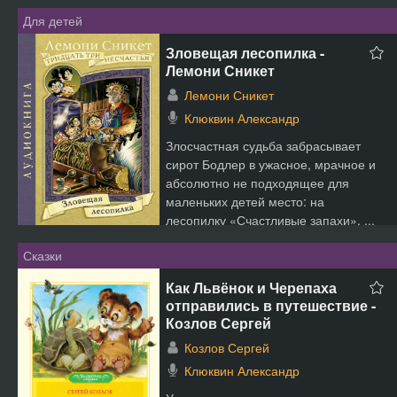
своеобразно сочетающего в ...
Для детей
Зловещая лесопилка -
Лемони Сникет
Лемони Сникет
Клюквин Александр
Злосчастная судьба забрасывает
сирот Бодлер в ужасное, мрачное и
абсолютно не подходящее для
маленьких детей место: на
лесопилку «Счастливые запахи», ...
Сказки
Как Львёнок и Черепаха
отправились в путешествие -
Козлов Сергей
Козлов Сергей
Клюквин Александр