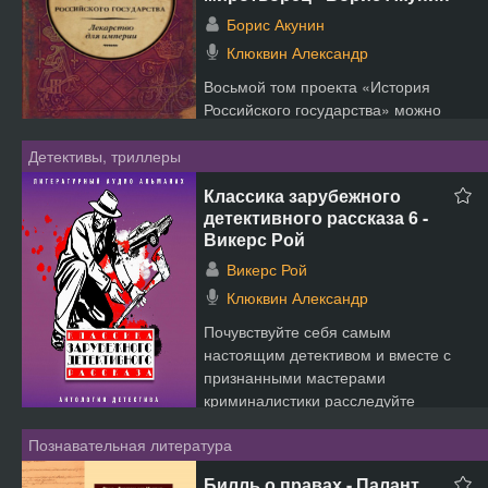
Борис Акунин
Клюквин Александр
Восьмой том проекта «История
Российского государства» можно
было бы назвать «Зигзаги», потому
что политика описываемого периода
Детективы, триллеры
(1855–1894) делает кру...
Классика зарубежного
детективного рассказа 6 -
Викерс Рой
Викерс Рой
Клюквин Александр
Почувствуйте себя самым
настоящим детективом и вместе с
признанными мастерами
криминалистики расследуйте
несколько леденящих кровь
Познавательная литература
преступлений, расск...
Билль о правах - Палант