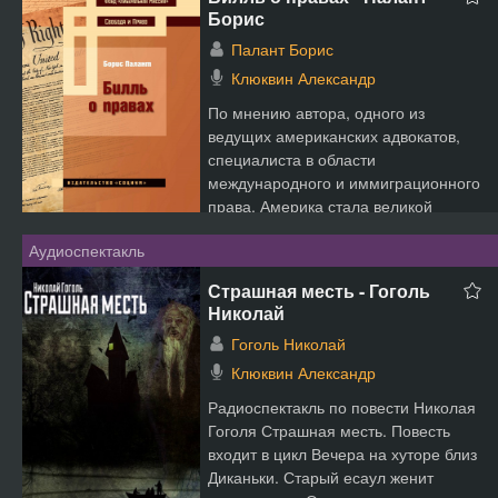
Борис
Палант Борис
Клюквин Александр
По мнению автора, одного из
ведущих американских адвокатов,
специалиста в области
международного и иммиграционного
права, Америка стала великой
страно...
Аудиоспектакль
Страшная месть - Гоголь
Николай
Гоголь Николай
Клюквин Александр
Радиоспектакль по повести Николая
Гоголя Страшная месть. Повесть
входит в цикл Вечера на хуторе близ
Диканьки. Старый есаул женит