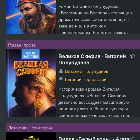
Роман Виталия Полупуднева
«Восстание на Боспоре» посвящен
драматическим событиям конца II
века до н.э. в античном
Причерноморье.В центре сюжета
находи...
Роман, проза
Великая Скифия - Виталий
Полупуднев
Виталий Полупуднев
Евгений Терновский
Исторический роман Виталия
Полупуднева «Великая Скифия»
детально воссоздает масштабную
панораму жизни, быта и культуры
воинственных кочевых племен в д...
Детективы, триллеры
Вилла «Белый конь» - Агата