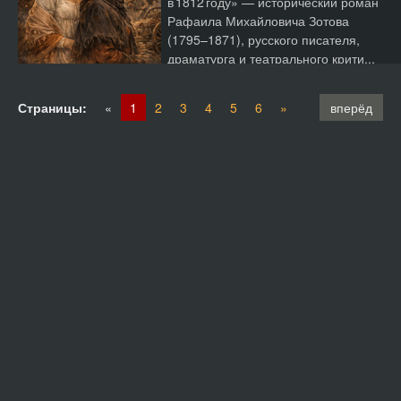
в 1812 году» — исторический роман
Рафаила Михайловича Зотова
(1795–1871), русского писателя,
драматурга и театрального крити...
Страницы:
«
1
2
3
4
5
6
»
вперёд