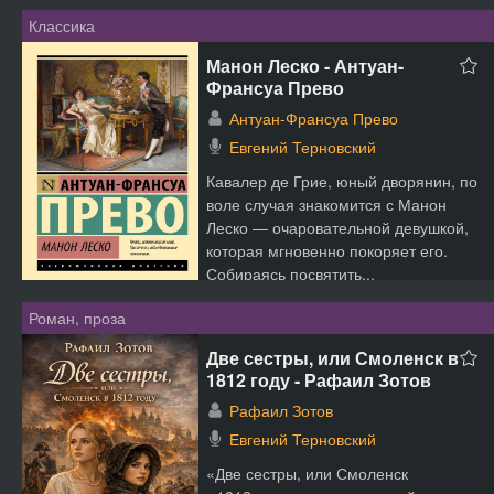
Классика
Манон Леско - Антуан-
Франсуа Прево
Антуан-Франсуа Прево
Евгений Терновский
Кавалер де Грие, юный дворянин, по
воле случая знакомится с Манон
Леско — очаровательной девушкой,
которая мгновенно покоряет его.
Собираясь посвятить...
Роман, проза
Две сестры, или Смоленск в
1812 году - Рафаил Зотов
Рафаил Зотов
Евгений Терновский
«Две сестры, или Смоленск