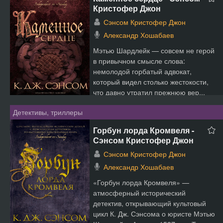
Кристофер Джон
Сэнсом Кристофер Джон
Александр Хошабаев
Мэтью Шардлейк — совсем не герой
в привычном смысле слова:
немолодой горбатый адвокат,
который видел столько жестокости,
что давно утратил прежнюю вер...
Детективы, триллеры
Горбун лорда Кромвеля -
Сэнсом Кристофер Джон
Сэнсом Кристофер Джон
Александр Хошабаев
«Горбун лорда Кромвеля» —
атмосферный исторический
детектив, открывающий культовый
цикл К. Дж. Сэнсома о юристе Мэтью