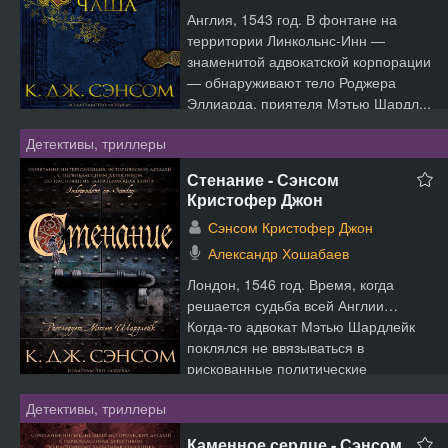
Англия, 1543 год. В фонтане на
территории Линкольнс-Инн —
знаменитой адвокатской корпорации
— обнаруживают тело Роджера
Эллиарда, приятеля Мэтью Шардл...
Детективы, триллеры
Стенание - Сэнсом
Кристофер Джон
Сэнсом Кристофер Джон
Александр Хошабаев
Лондон, 1546 год. Время, когда
решается судьба всей Англии…
Когда-то адвокат Мэтью Шардлейк
поклялся не ввязываться в
рискованные политические
истории....
Детективы, триллеры
Каменное сердце - Сэнсом