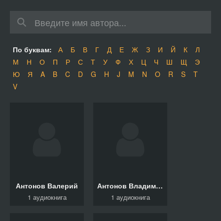
По буквам:
А
Б
В
Г
Д
Е
Ж
З
И
Й
К
Л
М
Н
О
П
Р
С
Т
У
Ф
Х
Ц
Ч
Ш
Щ
Э
Ю
Я
A
B
C
D
G
H
J
M
N
O
R
S
T
V
Антонов Валерий
Антонов Владимир
1 аудиокнига
1 аудиокнига