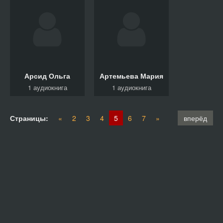
Арсид Ольга
Артемьева Мария
1 аудиокнига
1 аудиокнига
Страницы:
«
2
3
4
5
6
7
»
вперёд