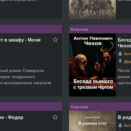
Классика
ет в шкафу - Моэм
Бесед
Чехо
Ант
Дед
ьный роман Сомерсета
После 
ерие лондонского
ранее 
ез воспоминания писателя
шестна
Классика
ие - Федор
В род
Ант