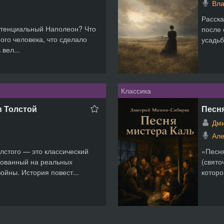
Вла
Расска
отенциальный Наполеон? Что
после 
ого человека, что сделало
усадьб
вел...
Классика
в Толстой
Песн
Дми
Але
лстого — это классический
«Песня
нованный на реальных
(свято
ойны. История повест...
которо