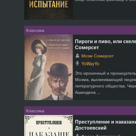
Классика
Пироги и пиво, или скел
Сомерсет
Моэм Сомерсет
YoWayYo
Это ироничный и проницател
Моэма, высмеивающий лицем
литературного общества. Чер
Ашендена ...
Классика
Преступление и наказан
Достоевский