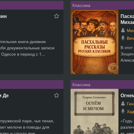
Классика
нин
Пасха
Миха
Ми
Вяч
тельная книга-дневник
В этот
ебя документальные записи
Зощенк
Одессе в период с 1...
Алекса
Классика
и Де
Огнем
Ген
Ха
пружеской паре, чья тихая,
«Годъ 
ает мелочи в поводы для
различ
дях и слухах вне...
въ нем