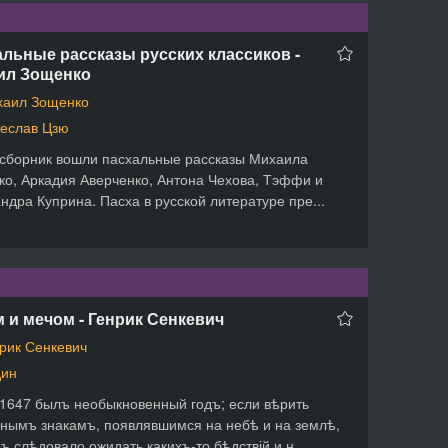
льные рассказы русских классиков -
ил Зощенко
хаил Зощенко
еслав Цзю
 сборник вошли пасхальные рассказы Михаила
о, Аркадия Аверченко, Антона Чехова, Тэффи и
ндра Куприна. Пасха в русской литературе пре...
 и мечом - Генрик Сенкевич
рик Сенкевич
дин
1647 былъ необыкновенный годъ; если вѣрить
нымъ знакамъ, появлявшимся на небѣ и на землѣ,
ъ слѣдовало ожидать какихъ-то бѣдствій и н...