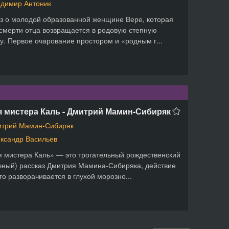
димир Антоник
з о молодой образованной женщине Вере, которая
смерти отца возвращается в родовую степную
у. Первое очарование простором и «родным г...
я мистера Каль - Дмитрий Мамин-Сибиряк
трий Мамин-Сибиряк
ксандр Васильев
 мистера Каль» — это трогательный рождественский
чный) рассказ Дмитрия Мамина-Сибиряка, действие
го разворачивается в глухой морозно...