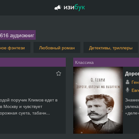
616 аудиокниг
ное фэнтези
Любовный роман
Детективы, триллеры
Классика
Дорог
Ген
Евг
одой поручик Климов едет в
Знамен
в Москву и чувствует
увлека
рожная суета, табачн...
«деле»