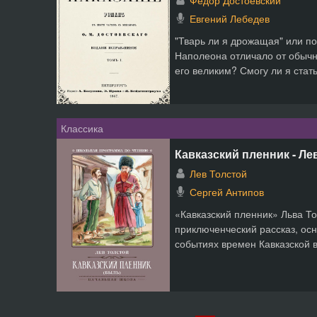
Федор Достоевский
Евгений Лебедев
"Тварь ли я дрожащая" или п
Наполеона отличало от обычн
его великим? Смогу ли я стать 
Классика
Кавказский пленник - Ле
Лев Толстой
Сергей Антипов
«Кавказский пленник» Льва То
приключенческий рассказ, ос
событиях времен Кавказской в